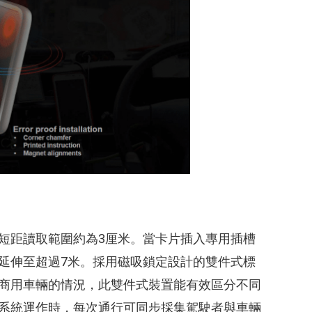
其短距讀取範圍約為3厘米。當卡片插入專用插槽
可延伸至超過7米。採用磁吸鎖定設計的雙件式標
商用車輛的情況，此雙件式裝置能有效區分不同
費系統運作時，每次通行可同步採集駕駛者與車輛