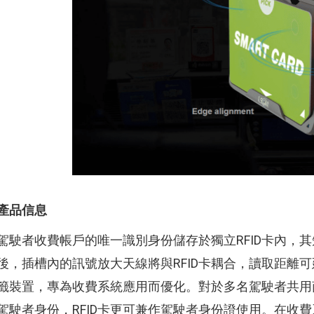
產品信息
駕駛者收費帳戶的唯一識別身份儲存於獨立RFID卡內，
後，插槽內的訊號放大天線將與RFID卡耦合，讀取距離
籤裝置，專為收費系統應用而優化。對於多名駕駛者共用
駕駛者身份，RFID卡更可兼作駕駛者身份證使用。在收