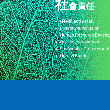
社
會責任
Health and Safety
Diversity & Inclusion
Human Resource Develo
Quality Improvement
Sustainable Procurement
Human Rights