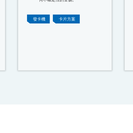
發卡機
卡片方案