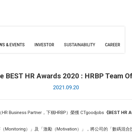
WS & EVENTS
INVESTOR
SUSTAINABILITY
CAREER
e BEST HR Awards 2020 : HRBP Team Of
2021.09.20
ness Partner，下稱HRBP）榮獲 CTgoodjobs
《BEST HR A
Monitoring）」及「激勵（Motivation）」，將公司的「數碼混合技